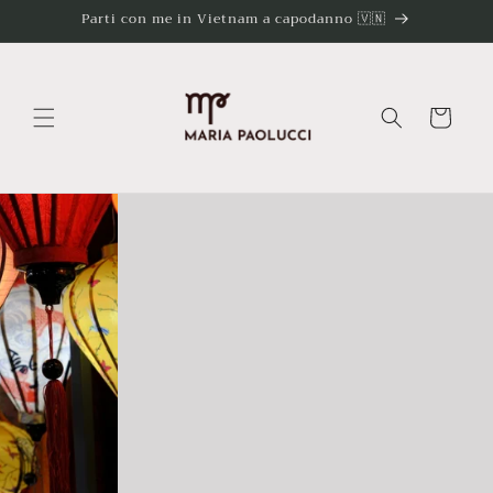
Vai
Parti con me in Vietnam a capodanno 🇻🇳
direttamente
ai contenuti
Carrello